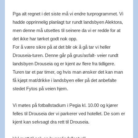
Pga alt regnet i det siste må vi endre turprogrammet. Vi
hadde opprinnelig planlagt tur rundt landsbyen Alektora,
men denne må utsettes til seinere da vi er redde for at
det ikke har tørket godt nok opp.
For å være sikre på at det blir ok å gå tar vi heller
Drouseia-turen. Denne går på grus/asfalt- veier rundt
landsbyen Drouseia og er kjent av flere fra tidligere.
Turen tar et par timer, og hvis man ønsker det kan man
få kjøpt mat/drikke i landsbyen eller på det anbefalte
stedet Fytos på veien hjem.
Vi møtes på fotballstadium i Pegia kl. 10.00 og kjører
felles til Drouseia der vi parkerer ved hotellet. De som er
kjent kan selvsagt dra rett til Drouseia.