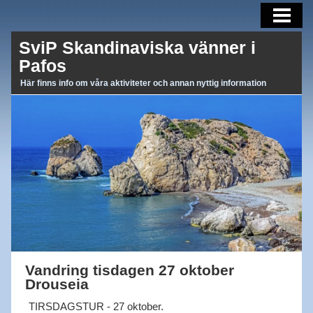
AKTUELLT
SviP Skandinaviska vänner i
AKTIVITETER
Pafos
OM OSS
Här finns info om våra aktiviteter och annan nyttig information
BLI MEDLEM
MEDLEMSBREV
LÄNKAR
Vandring tisdagen 27 oktober
Drouseia
TIRSDAGSTUR - 27 oktober.