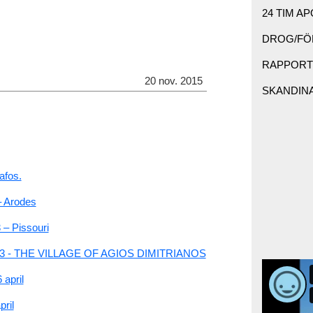
24 TIM AP
DROG/FÖR
RAPPORTE
20 nov. 2015
SKANDINAV
afos.
– Arodes
 – Pissouri
3 - THE VILLAGE OF AGIOS DIMITRIANOS
april
ril