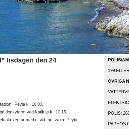
l" tisdagen den 24
POLIS/A
199 ELLER 
ÖVRIGA 
VATTERVER
ELEKTRIC
adion i Peyia kl. 10.00.
å donkyfarm ved Katikas kl. 10.15.
POLIS: 268
ektakulær tur med utsikt mot vakre Peyia.
PAPHOS GE