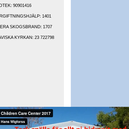
OTEK: 90901416 ​
GIFTNINGSHJÄLP: 1401 ​
RA SKOGSBRAND: 1707 ​
ISKA KYRKAN: 23 722798 ​