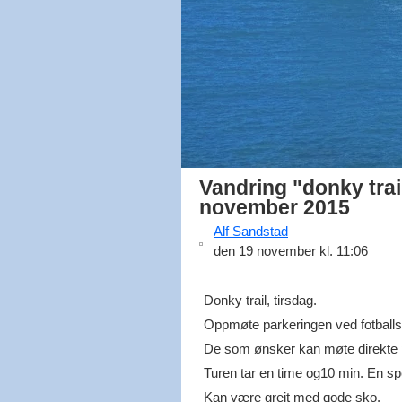
Vandring "donky trai
november 2015
Alf
Sandstad
den 19 november kl. 11:06
Donky trail, tirsdag.
Oppmøte parkeringen ved fotballst
De som ønsker kan møte direkte p
Turen tar en time og10 min. En sp
Kan være greit med gode sko.