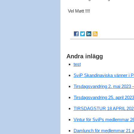
Vel Møtt !!!!
Andra inlägg
test
SviP Skandinaviska vänner i P
Tirsdagsvandring 2. mai 2023 
Tirsdagsvandring 25. april 2023
TIRSDAGSTUR 18 APRIL 202
Vintur för SviPs medlemmar 26 
Damlunch för medlemmar 21 ap