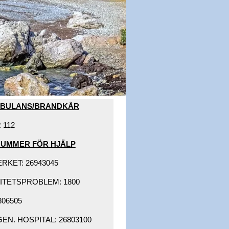
MBULANS/BRANDKÅR​
112​
NUMMER FÖR HJÄLP​
KET: 26943045 ​
ITETSPROBLEM: 1800 ​
06505 ​
N. HOSPITAL: 26803100 ​