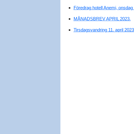
Föredrag hotell Anemi, onsdag d
MÅNADSBREV APRIL 2023.
Tirsdagsvandring 11. april 202