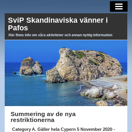
AKTUELLT
SviP Skandinaviska vänner i
AKTIVITETER
Pafos
OM OSS
Här finns info om våra aktiviteter och annan nyttig information
BLI MEDLEM
MEDLEMSBREV
LÄNKAR
Summering av de nya
restriktionerna
Category A. Gäller hela Cypern 5 November 2020 -