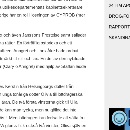
24 TIM AP
 utrikesdepartementets kabinettsekreterare
erige har en roll i lösningen av CYPROB (mer
DROG/FÖR
RAPPORTE
 lax och även Janssons Frestelse samt sallader
SKANDINAV
 rätter. En förträfflig ostbricka och ett
buffeen. Anngret och Lars-Åke hade ordnat
rkt till sill och lax. En del av den nybildade
Clary o Anngret) med hjälp av Staffan ledde
tter. Kerstin från Helsingborgs dotter från
unga tonåriga dotter Olivia till lottdragerska.
ran. De två första vinsterna gick till Ulla
nde kan man tycka, men nu gällde det inte
s!!. Men lottdragerskan fortsatte att sätta fru
igforss fick också två vinster, Oliva själv en