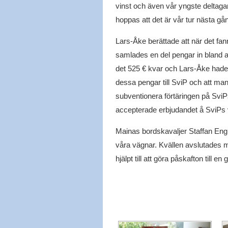
vinst och även vår yngste deltaga
hoppas att det är vår tur nästa gå
Lars-Åke berättade att när det fa
samlades en del pengar in bland 
det 525 € kvar och Lars-Åke had
dessa pengar till SviP och att man
subventionera förtäringen på SviP
accepterade erbjudandet å SviPs 
Mainas bordskavaljer Staffan Englun
våra vägnar. Kvällen avslutades m
hjälpt till att göra påskafton till en