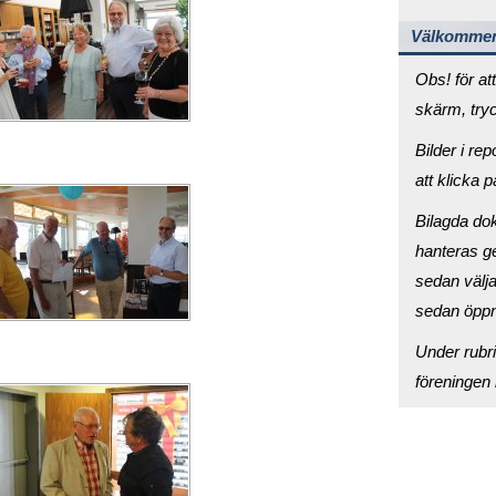
Välkommen 
Obs! för at
skärm, tryc
Bilder i re
att klicka p
Bilagda do
hanteras ge
sedan välja 
sedan öpp
Under rubr
föreningen 