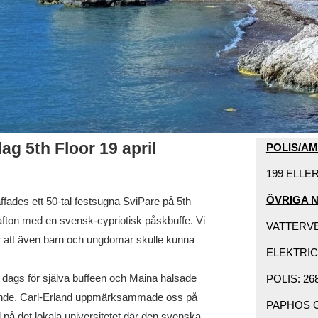
g 5th Floor 19 april
POLIS/A
199 ELLER 
ÖVRIGA 
ffades ett 50-tal festsugna SviPare på 5th
afton med en svensk-cypriotisk påskbuffe. Vi
VATTERVER
för att även barn och ungdomar skulle kunna
ELEKTRIC
å dags för själva buffeen och Maina hälsade
POLIS: 268
firande. Carl-Erland uppmärksammade oss på
PAPHOS GE
på det lokala universitetet där den svenska