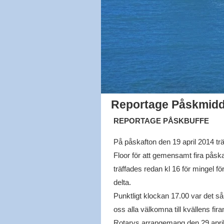
Reportage Påskmidda
REPORTAGE PÅSKBUFFE
På påskafton den 19 april 2014 trä
Floor för att gemensamt fira påsk
träffades redan kl 16 för mingel 
delta.
Punktligt klockan 17.00 var det s
oss alla välkomna till kvällens 
Rotarys arrangemang den 29 april 