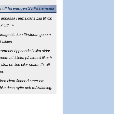
till föreningen SviPs hemsida
t anpassa Hemsidans bild till din
k Ctr +/-
portage etc kan förstoras genom
å bilden
kuments öppnande i olika sidor,
nom att klicka på aktuell fil och
läsa on-line eller spara, för att
na.
iken Hem finner du mer om
bl a dess syfte och målsättning.