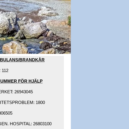
MBULANS/BRANDKÅR​
112​
NUMMER FÖR HJÄLP​
KET: 26943045 ​
ITETSPROBLEM: 1800 ​
06505 ​
N. HOSPITAL: 26803100 ​