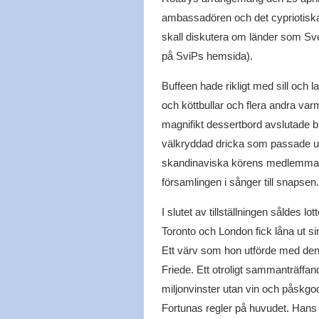
ambassadören och det cypriotiska
skall diskutera om länder som Sv
på SviPs hemsida).
Buffeen hade rikligt med sill och
och köttbullar och flera andra varma
magnifikt dessertbord avslutade 
välkryddad dricka som passade utmä
skandinaviska körens medlemmar (
församlingen i sånger till snapsen.
I slutet av tillställningen såldes lo
Toronto och London fick låna ut sin 
Ett värv som hon utförde med den ä
Friede. Ett otroligt sammanträffa
miljonvinster utan vin och påskgodi
Fortunas regler på huvudet. Hans W