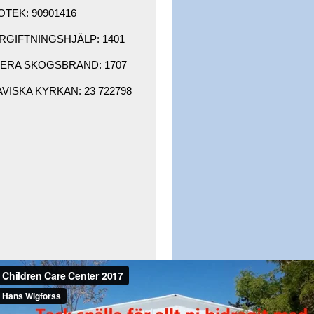
OTEK: 90901416 ​
GIFTNINGSHJÄLP: 1401 ​
RA SKOGSBRAND: 1707 ​
ISKA KYRKAN: 23 722798 ​