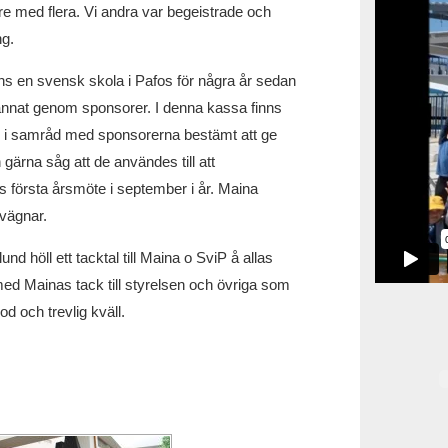
re med flera. Vi andra var begeistrade och
ng.
nns en svensk skola i Pafos för några år sedan
annat genom sponsorer. I denna kassa finns
e i samråd med sponsorerna bestämt att ge
 gärna såg att de användes till att
s första årsmöte i september i år. Maina
vägnar.
d höll ett tacktal till Maina o SviP å allas
ed Mainas tack till styrelsen och övriga som
 god och trevlig kväll.