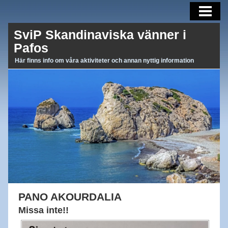
AKTUELLT
SviP Skandinaviska vänner i
AKTIVITETER
Pafos
OM OSS
Här finns info om våra aktiviteter och annan nyttig information
BLI MEDLEM
MEDLEMSBREV
LÄNKAR
PANO AKOURDALIA
Missa inte!!