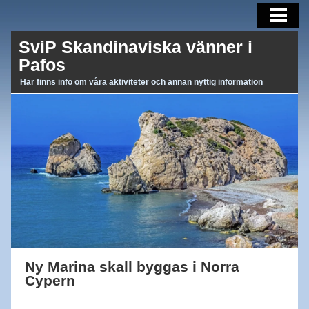
AKTUELLT
SviP Skandinaviska vänner i
AKTIVITETER
Pafos
OM OSS
Här finns info om våra aktiviteter och annan nyttig information
BLI MEDLEM
MEDLEMSBREV
LÄNKAR
Ny Marina skall byggas i Norra
Cypern