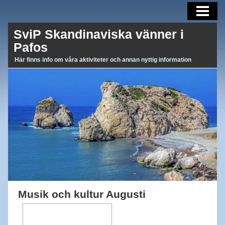
AKTUELLT
SviP Skandinaviska vänner i
AKTIVITETER
Pafos
OM OSS
Här finns info om våra aktiviteter och annan nyttig information
BLI MEDLEM
MEDLEMSBREV
LÄNKAR
Musik och kultur Augusti