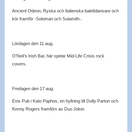
Ancient
Odeon
, Ryska och Italienska balettdansare och
kör framför -Soloman och
Sulamith
-.
Lördagen den 11 aug.
O’Neil’s
Irish
Bar
, här spelar Mid-Life
Crisis
rock
covers.
Fredagen den
17 aug.
Evis
Pub i Kato
Paphos
, en hyllning till Dolly Parton och
Kenny Rogers framförs av Duo Joker.