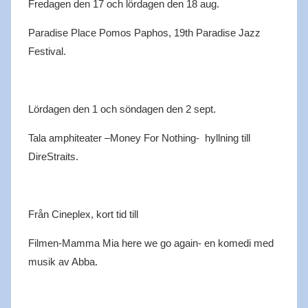
Fredagen den 17 och lördagen den 18 aug.
Paradise
Place
Pomos
Paphos
, 19th
Paradise
Jazz
Festival.
Lördagen den 1 och söndagen den 2 sept.
Tala
amphiteater
–Money
For
Nothing
- hyllning till
Dire
Straits.
Från
Cineplex
, kort tid till
Filmen-Mamma Mia
here
we
go
again
- en komedi med
musik av Abba.