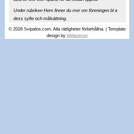
Under rubriken Hem finner du mer om föreningen bl a
dess syfte och målsättning.
© 2026 Svipafos.com. Alla rättigheter förbehållna. | Template
design by
Websimon