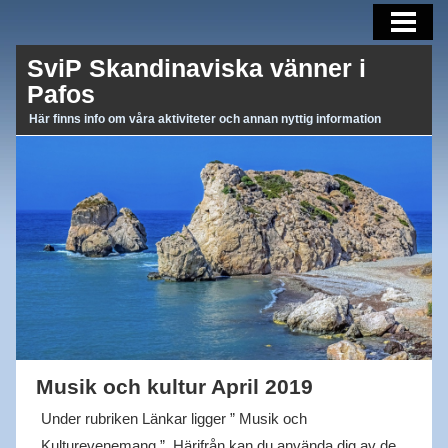
AKTUELLT
SviP Skandinaviska vänner i
AKTIVITETER
Pafos
OM OSS
Här finns info om våra aktiviteter och annan nyttig information
BLI MEDLEM
MEDLEMSBREV
LÄNKAR
Musik och kultur April 2019
Under rubriken Länkar ligger ” Musik och
Kulturevenemang ”. Härifrån kan du använda dig av de