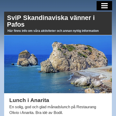
AKTUELLT
SviP Skandinaviska vänner i
AKTIVITETER
Pafos
OM OSS
Här finns info om våra aktiviteter och annan nyttig information
BLI MEDLEM
MEDLEMSBREV
LÄNKAR
Lunch i Anarita
En solig, god och glad månadslunch på Restaurang
Olivio i Anarita. Bra idé av Bodil.