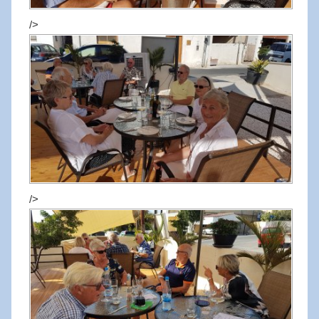
/>
/>