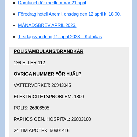
Damlunch för medlemmar 21 april
Föredrag hotell Anemi, onsdag den 12 april kl 18.00.
MÅNADSBREV APRIL 2023.
Tirsdagsvandring 11. april 2023 – Kathikas
POLIS/AMBULANS/BRANDKÅR​
199 ELLER 112​
ÖVRIGA NUMMER FÖR HJÄLP​
VATTERVERKET: 26943045 ​
ELEKTRICITETSPROBLEM: 1800 ​
POLIS: 26806505 ​
PAPHOS GEN. HOSPITAL: 26803100 ​
24 TIM APOTEK: 90901416 ​