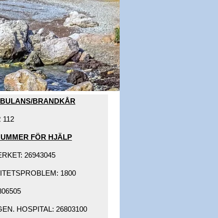
MBULANS/BRANDKÅR​
112​
NUMMER FÖR HJÄLP​
KET: 26943045 ​
ITETSPROBLEM: 1800 ​
06505 ​
N. HOSPITAL: 26803100 ​