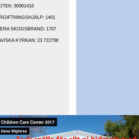
OTEK: 90901416 ​
GIFTNINGSHJÄLP: 1401 ​
RA SKOGSBRAND: 1707 ​
ISKA KYRKAN: 23 722798 ​