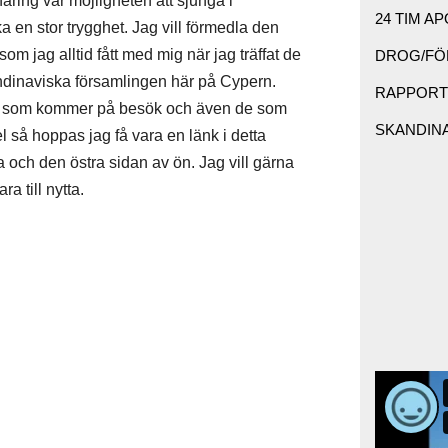
ring var möjligheten att sjunga i
24 TIM AP
 en stor trygghet. Jag vill förmedla den
om jag alltid fått med mig när jag träffat de
DROG/FÖR
ndinaviska församlingen här på Cypern.
RAPPORTE
 de som kommer på besök och även de som
SKANDINAV
 så hoppas jag få vara en länk i detta
 och den östra sidan av ön. Jag vill gärna
a till nytta.