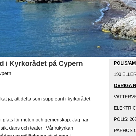
ld i Kyrkorådet på Cypern
POLIS/A
Cypern
199 ELLER 
ÖVRIGA 
VATTERVER
kat ja, att delta som suppleant i kyrkorådet
ELEKTRIC
POLIS: 268
 en plats för möten och gemenskap. Jag har
musik, dans och teater i Vårfrukyrkan i
PAPHOS GE