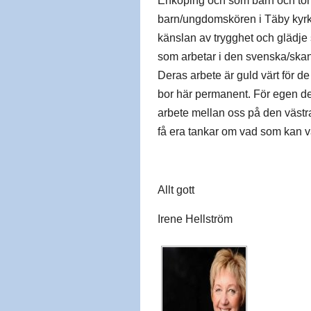
Enköping och som barn och tonå
barn/ungdomskören i Täby kyrka
känslan av trygghet och glädje s
som arbetar i den svenska/ska
Deras arbete är guld värt för
bor här permanent. För egen del
arbete mellan oss på den västra
få era tankar om vad som kan var
Allt gott
Irene Hellström