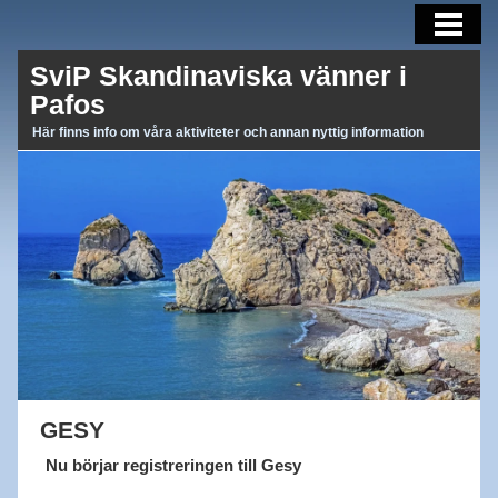
AKTUELLT
SviP Skandinaviska vänner i
AKTIVITETER
Pafos
OM OSS
Här finns info om våra aktiviteter och annan nyttig information
BLI MEDLEM
MEDLEMSBREV
LÄNKAR
GESY
Nu börjar registreringen till Gesy