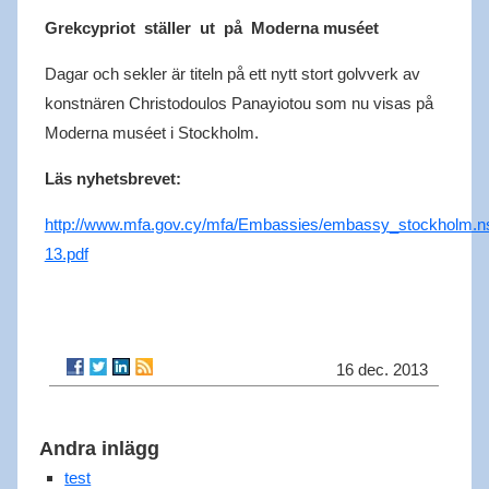
Grekcypriot ställer ut på Moderna muséet
Dagar och sekler är titeln på ett nytt stort golvverk av
konstnären Christodoulos Panayiotou som nu visas på
Moderna muséet i Stockholm.
Läs nyhetsbrevet:
http://www.mfa.gov.cy/mfa/Embassies/embassy_stockhol
13.pdf
16 dec. 2013
Andra inlägg
test