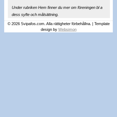
Under rubriken Hem finner du mer om föreningen bl a
dess syfte och målsättning.
© 2026 Svipafos.com. Alla rättigheter förbehållna. | Template
design by
Websimon