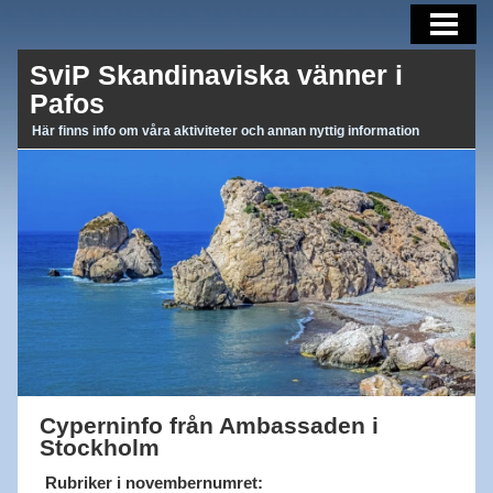
AKTUELLT
SviP Skandinaviska vänner i
AKTIVITETER
Pafos
OM OSS
Här finns info om våra aktiviteter och annan nyttig information
BLI MEDLEM
MEDLEMSBREV
LÄNKAR
Cyperninfo från Ambassaden i
Stockholm
Rubriker i novembernumret
: