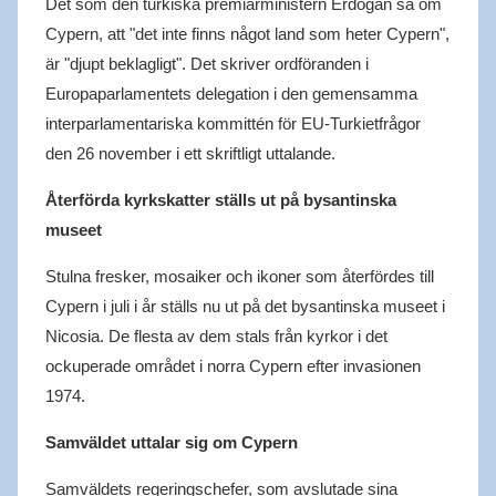
Det som den turkiska premiärministern Erdogan sa om
Cypern, att "det inte finns något land som heter Cypern",
är "djupt beklagligt". Det skriver ordföranden i
Europaparlamentets delegation i den gemensamma
interparlamentariska kommittén för EU-Turkietfrågor
den 26 november i ett skriftligt uttalande.
Återförda kyrkskatter ställs ut på bysantinska
museet
Stulna fresker, mosaiker och ikoner som återfördes till
Cypern i juli i år ställs nu ut på det bysantinska museet i
Nicosia. De flesta av dem stals från kyrkor i det
ockuperade området i norra Cypern efter invasionen
1974.
Samväldet uttalar sig om Cypern
Samväldets regeringschefer, som avslutade sina