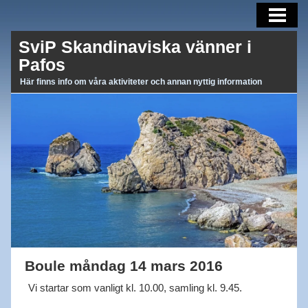
AKTUELLT
SviP Skandinaviska vänner i
AKTIVITETER
Pafos
OM OSS
Här finns info om våra aktiviteter och annan nyttig information
BLI MEDLEM
MEDLEMSBREV
LÄNKAR
Boule måndag 14 mars 2016
Vi startar som vanligt kl. 10.00, samling kl. 9.45.