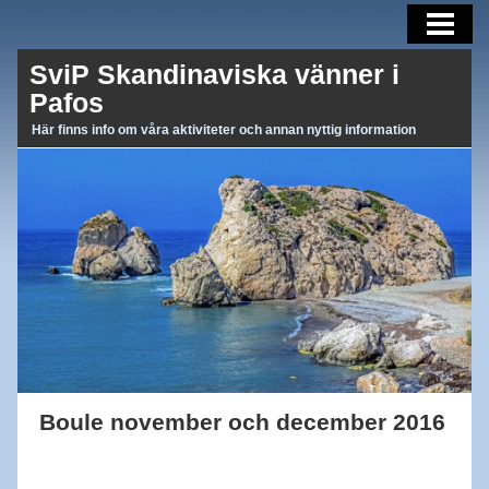
AKTUELLT
SviP Skandinaviska vänner i
AKTIVITETER
Pafos
OM OSS
Här finns info om våra aktiviteter och annan nyttig information
BLI MEDLEM
MEDLEMSBREV
LÄNKAR
Boule november och december 2016