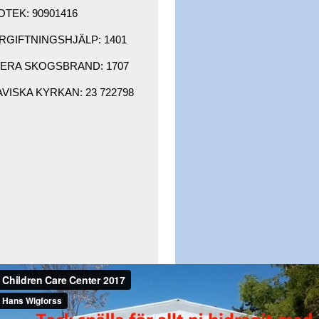
OTEK: 90901416 ​
GIFTNINGSHJÄLP: 1401 ​
RA SKOGSBRAND: 1707 ​
ISKA KYRKAN: 23 722798 ​