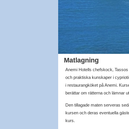
Matlagning
Anemi Hotells chefskock, Tassos Ch
och praktiska kunskaper i cypriot
i restaurangköket på Anemi. Kurse
berättar om rätterna och lämnar ut 
Den tillagade maten serveras sedan
kursen och deras eventuella gäste
kurs.