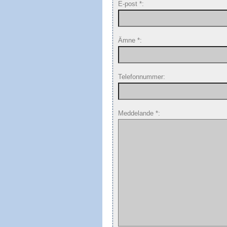
E-post *:
Ämne *:
Telefonnummer:
Meddelande *: