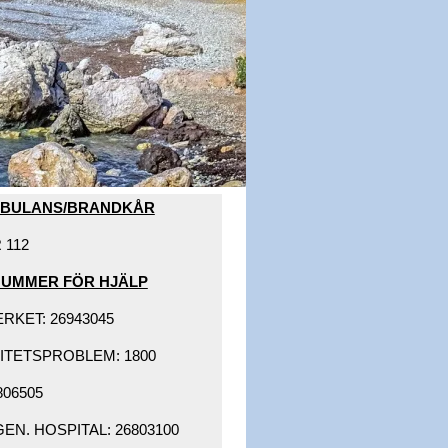
MBULANS/BRANDKÅR​
112​
NUMMER FÖR HJÄLP​
KET: 26943045 ​
ITETSPROBLEM: 1800 ​
06505 ​
N. HOSPITAL: 26803100 ​