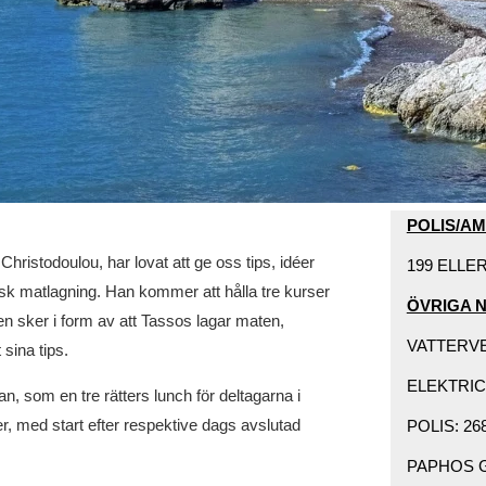
POLIS/A
ristodoulou, har lovat att ge oss tips, idéer
199 ELLER 
isk matlagning. Han kommer att hålla tre kurser
ÖVRIGA 
n sker i form av att Tassos lagar maten,
VATTERVER
sina tips.
ELEKTRIC
, som en tre rätters lunch för deltagarna i
r, med start efter respektive dags avslutad
POLIS: 268
PAPHOS GE